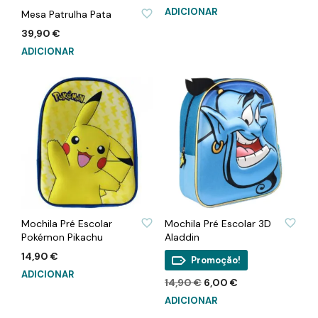
preço
preço
ADICIONAR
Mesa Patrulha Pata
original
atual
era:
é:
39,90
€
9,90 €.
6,00 €.
ADICIONAR
ADICIONAR À LISTA DE DESEJOS
ADICIONAR À LISTA DE DESEJOS
Mochila Pré Escolar
Mochila Pré Escolar 3D
Pokémon Pikachu
Aladdin
14,90
€
Promoção!
ADICIONAR
O
O
14,90
€
6,00
€
preço
preço
ADICIONAR
original
atual