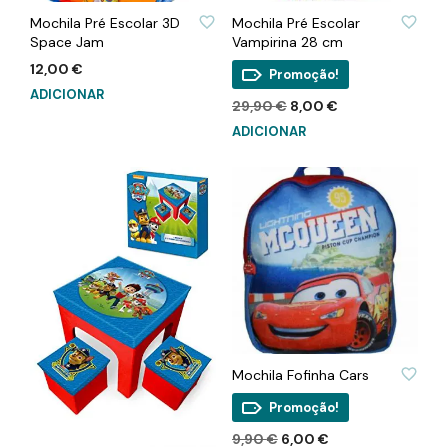
ADICIONAR À LISTA DE DESEJOS
ADICIONAR À LISTA DE DESEJOS
Mochila Pré Escolar 3D
Mochila Pré Escolar
Space Jam
Vampirina 28 cm
12,00
€
Promoção!
ADICIONAR
O
O
29,90
€
8,00
€
preço
preço
ADICIONAR
original
atual
era:
é:
29,90 €.
8,00 €.
ADICIONAR À LISTA DE DESEJOS
Mochila Fofinha Cars
Promoção!
O
O
9,90
€
6,00
€
ADICIONAR À LISTA DE DESEJOS