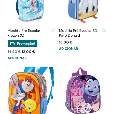
ADICIONAR À LISTA DE DESEJOS
ADICIONAR À LISTA DE DESEJOS
Mochila Pré Escolar
Mochila Pré Escolar 3D
Frozen 3D
Pato Donald
16,00
€
Promoção!
ADICIONAR
O
O
14,90
€
12,00
€
preço
preço
ADICIONAR
original
atual
era:
é:
14,90 €.
12,00 €.