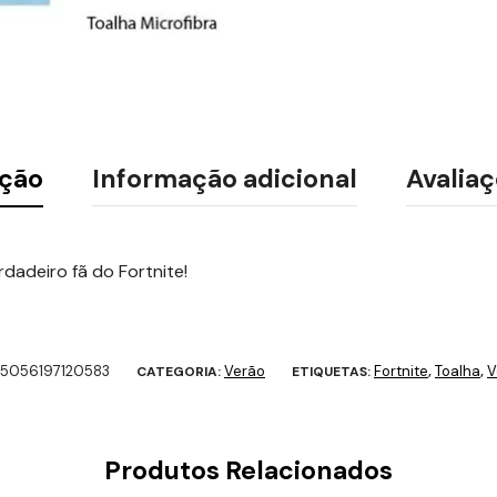
ição
Informação adicional
Avaliaç
rdadeiro fã do Fortnite!
5056197120583
Verão
Fortnite
Toalha
V
CATEGORIA:
ETIQUETAS:
,
,
Produtos Relacionados