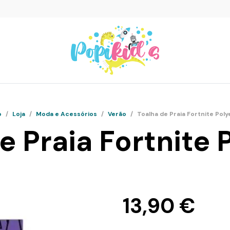
o
/
Loja
/
Moda e Acessórios
/
Verão
/
Toalha de Praia Fortnite Poly
e Praia Fortnite 
13,90
€