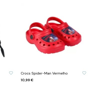
S
ADICIONAR À LISTA DE DESEJOS
Crocs Spider-Man Vermelho
10,99
€
This
VER OPÇÕES
product
has
multiple
variants.