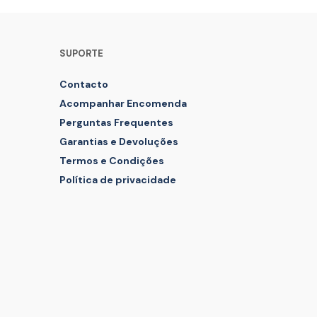
The
options
may
SUPORTE
be
chosen
Contacto
on
the
Acompanhar Encomenda
product
Perguntas Frequentes
page
Garantias e Devoluções
Termos e Condições
Política de privacidade