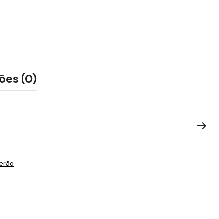
ões (0)
erão