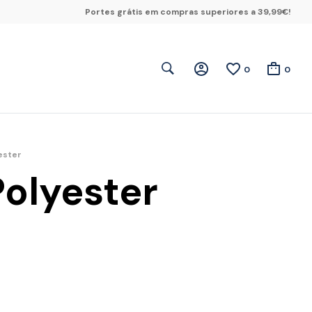
Portes grátis em compras superiores a 39,99€!
0
0
ester
Polyester