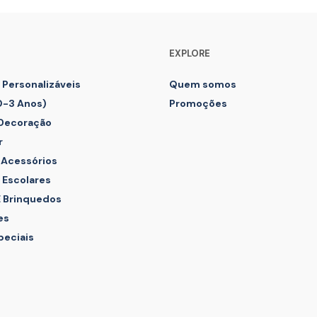
The
options
may
EXPLORE
be
chosen
 Personalizáveis
Quem somos
on
the
0-3 Anos)
Promoções
product
 Decoração
page
r
 Acessórios
 Escolares
E Brinquedos
es
peciais