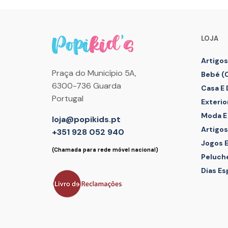
The
options
may
be
LOJA
chosen
Artigos
on
Praça do Município 5A,
the
Bebé (
product
6300-736 Guarda
Casa E
page
Portugal
Exterio
Moda E
loja@popikids.pt
Artigos
+351 928 052 940
Jogos 
(Chamada para rede móvel nacional)
Peluch
Dias Es