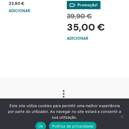
23,90
€
Promoção!
ADICIONAR
O
39,90
€
preço
O
35,00
€
original
preço
era:
atual
39,90 €.
ADICIONAR
é:
35,00 €.
Este site utiliza cookies para permitir uma melhor experiência
por parte do utilizador. Ao navegar no site estará a consentir a
sua utilização.
Ok
Política de privacidade