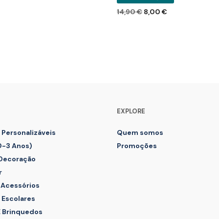
O
O
14,90
€
8,00
€
NAR
preço
preço
ADICIONAR
original
atual
era:
é:
14,90 €.
8,00 €.
EXPLORE
 Personalizáveis
Quem somos
0-3 Anos)
Promoções
 Decoração
r
 Acessórios
 Escolares
E Brinquedos