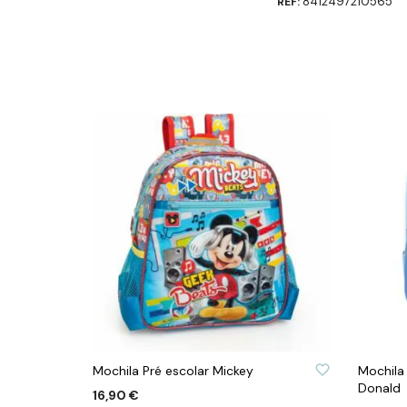
8412497210565
REF:
ADICIONAR À LISTA DE DESEJOS
ADICION
Mochila Pré escolar Mickey
Mochila
Donald
16,90
€