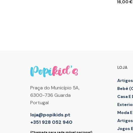
16,00
€
ADICIONAR
ADICIO
LOJA
Artigos
Praça do Município 5A,
Bebé (
6300-736 Guarda
Casa E
Portugal
Exterio
Moda E
loja@popikids.pt
Artigos
+351 928 052 940
Jogos 
(Chamada para rede móvel nacional)