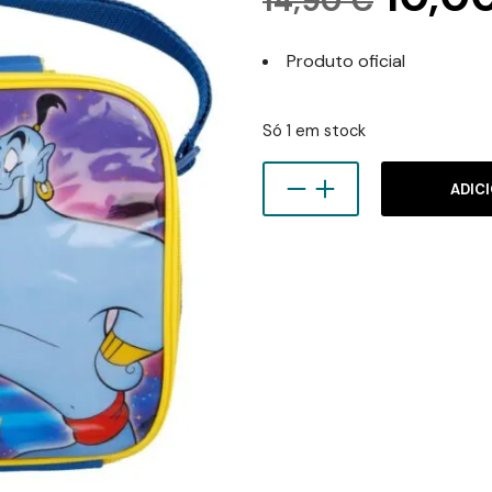
14,90
€
preç
Produto oficial
origi
era:
Só 1 em stock
14,90
ADIC