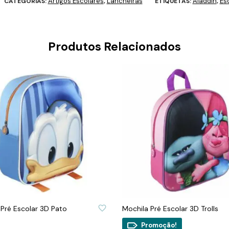
Artigos Escolares
Lancheiras
Aladdin
Es
CATEGORIAS:
,
ETIQUETAS:
,
Produtos Relacionados
AR À LISTA DE DESEJOS
ADICIONAR À LISTA DE DESEJO
 Pré Escolar 3D Pato
Mochila Pré Escolar 3D Trolls
Promoção!