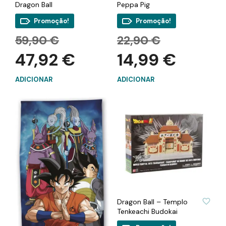
Dragon Ball
Peppa Pig
Promoção!
Promoção!
O
O
59,90
€
22,90
€
preço
preço
O
O
47,92
€
14,99
€
original
original
preço
preço
era:
era:
atual
atual
59,90 €.
22,90 €.
ADICIONAR
ADICIONAR
é:
é:
47,92 €.
14,99 €.
ADICIONAR À LISTA DE DESEJOS
Dragon Ball – Templo
Tenkeachi Budokai