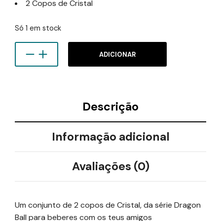
2 Copos de Cristal
original
atual
era:
é:
Só 1 em stock
15,90 €.
12,72 €.
ADICIONAR
Descrição
Informação adicional
Avaliações (0)
Um conjunto de 2 copos de Cristal, da série Dragon
Ball para beberes com os teus amigos