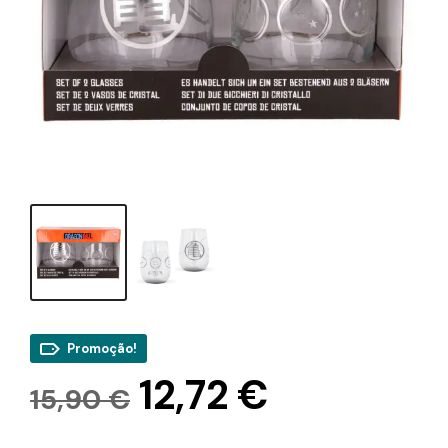
Promoção!
O
O
12,72
€
15,90
€
preço
preço